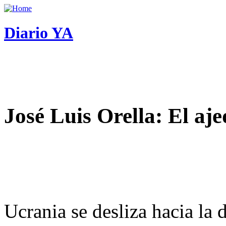
Diario YA
José Luis Orella: El aj
Ucrania se desliza hacia la 