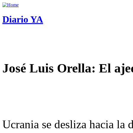
Diario YA
José Luis Orella: El aj
Ucrania se desliza hacia la 