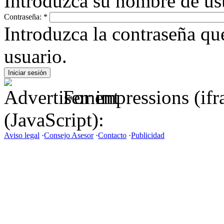
Introduzca su nombre de us
Contraseña:
*
Introduzca la contraseña q
usuario.
For impressions (if
(JavaScript):
Aviso legal
·
Consejo Asesor
·
Contacto
·
Publicidad