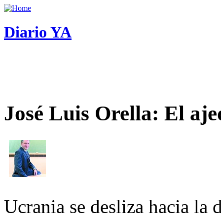
Diario YA
José Luis Orella: El aj
Ucrania se desliza hacia la 