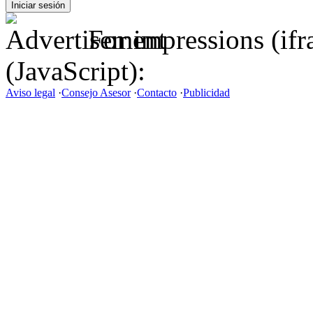
For impressions (if
(JavaScript):
Aviso legal
·
Consejo Asesor
·
Contacto
·
Publicidad