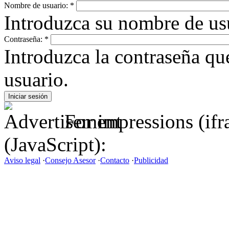
Nombre de usuario:
*
Introduzca su nombre de us
Contraseña:
*
Introduzca la contraseña q
usuario.
For impressions (if
(JavaScript):
Aviso legal
·
Consejo Asesor
·
Contacto
·
Publicidad