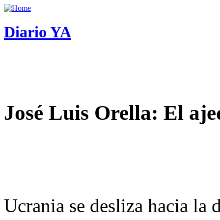
Diario YA
José Luis Orella: El aj
Ucrania se desliza hacia la 