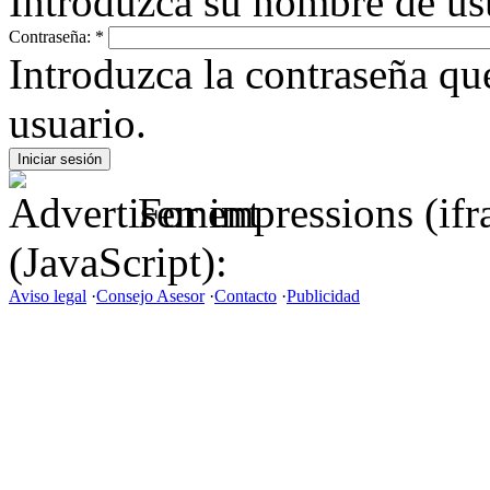
Introduzca su nombre de us
Contraseña:
*
Introduzca la contraseña q
usuario.
For impressions (if
(JavaScript):
Aviso legal
·
Consejo Asesor
·
Contacto
·
Publicidad