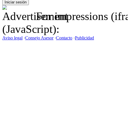
For impressions (if
(JavaScript):
Aviso legal
·
Consejo Asesor
·
Contacto
·
Publicidad