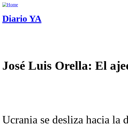
Diario YA
José Luis Orella: El aj
Ucrania se desliza hacia la 