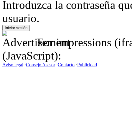
Introduzca la contraseña q
usuario.
For impressions (if
(JavaScript):
Aviso legal
·
Consejo Asesor
·
Contacto
·
Publicidad