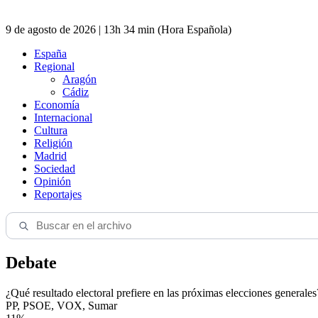
9 de agosto de 2026 | 13h 34 min (Hora Española)
España
Regional
Aragón
Cádiz
Economía
Internacional
Cultura
Religión
Madrid
Sociedad
Opinión
Reportajes
Debate
¿Qué resultado electoral prefiere en las próximas elecciones generales
PP, PSOE, VOX, Sumar