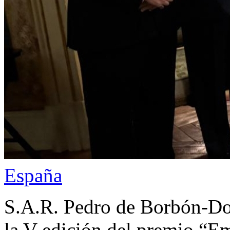
España
S.A.R. Pedro de Borbón-Dos
la V edición del premio “E