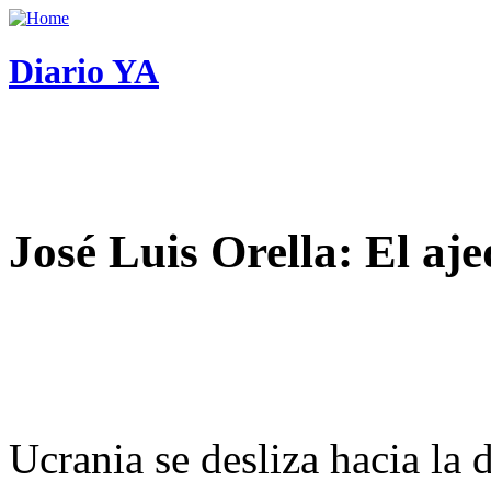
Diario YA
José Luis Orella: El aj
Ucrania se desliza hacia la 