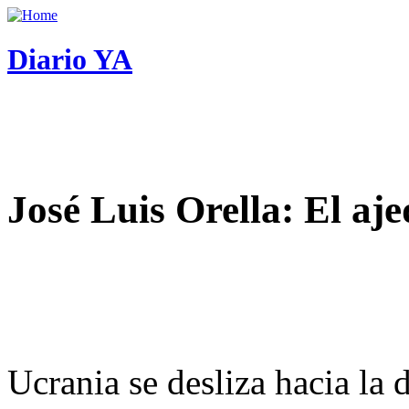
Diario YA
José Luis Orella: El aj
Ucrania se desliza hacia la 