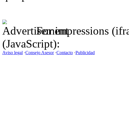
For impressions (if
(JavaScript):
Aviso legal
·
Consejo Asesor
·
Contacto
·
Publicidad