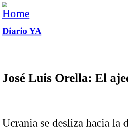
Diario YA
José Luis Orella: El aj
Ucrania se desliza hacia la 