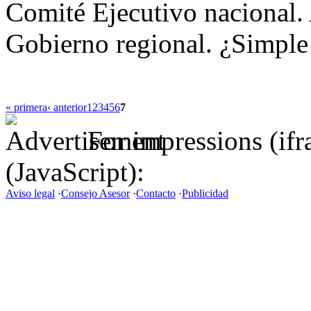
Comité Ejecutivo nacional.
Gobierno regional. ¿Simple
« primera
‹ anterior
1
2
3
4
5
6
7
For impressions (if
(JavaScript):
Aviso legal
·
Consejo Asesor
·
Contacto
·
Publicidad