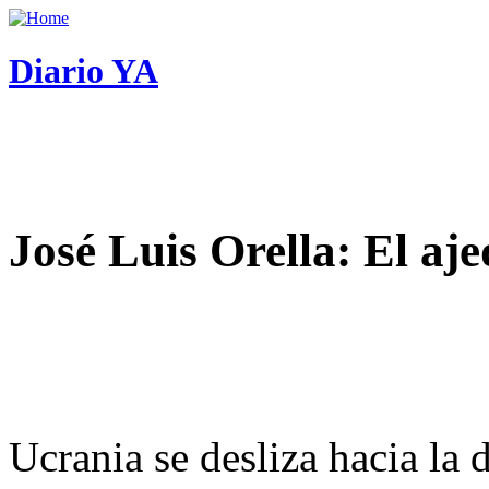
Diario YA
José Luis Orella: El aj
Ucrania se desliza hacia la 