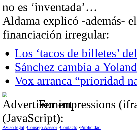
no es ‘inventada’…
Aldama explicó -además- el
financiación irregular:
Los ‘tacos de billetes’ d
Sánchez cambia a Yoland
Vox arranca “prioridad n
For impressions (if
(JavaScript):
Aviso legal
·
Consejo Asesor
·
Contacto
·
Publicidad