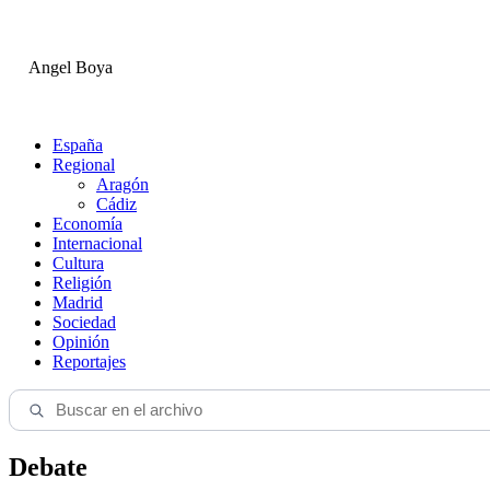
Angel Boya
España
Regional
Aragón
Cádiz
Economía
Internacional
Cultura
Religión
Madrid
Sociedad
Opinión
Reportajes
Debate