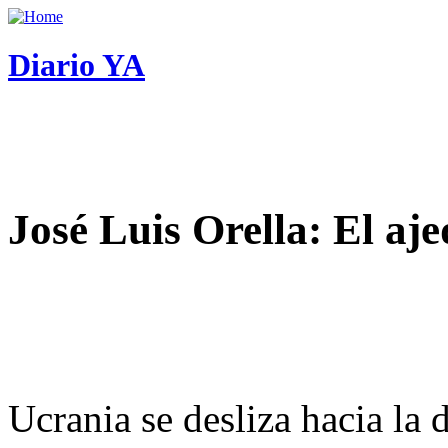
Diario YA
José Luis Orella: El aj
Ucrania se desliza hacia la 