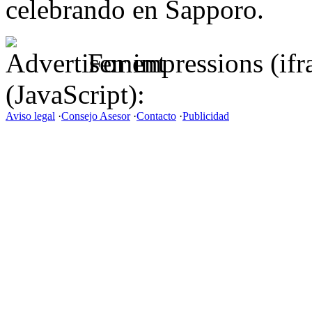
celebrando en Sapporo.
For impressions (if
(JavaScript):
Aviso legal
·
Consejo Asesor
·
Contacto
·
Publicidad