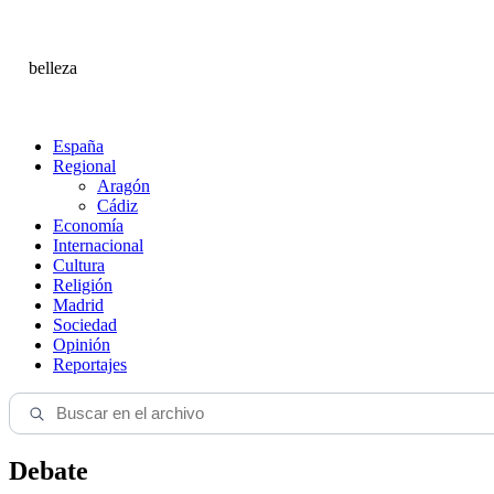
belleza
España
Regional
Aragón
Cádiz
Economía
Internacional
Cultura
Religión
Madrid
Sociedad
Opinión
Reportajes
Debate