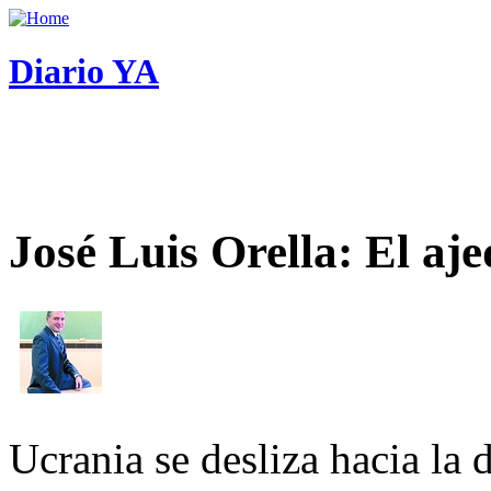
Diario YA
José Luis Orella: El aj
Ucrania se desliza hacia la 