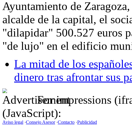
Ayuntamiento de Zaragoza,
alcalde de la capital, el soc
"dilapidar" 500.527 euros 
"de lujo" en el edificio mu
La mitad de los españole
dinero tras afrontar sus 
For impressions (if
(JavaScript):
Aviso legal
·
Consejo Asesor
·
Contacto
·
Publicidad