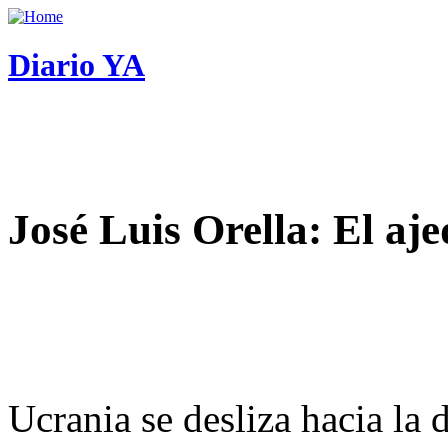
Diario YA
José Luis Orella: El aj
Ucrania se desliza hacia la 