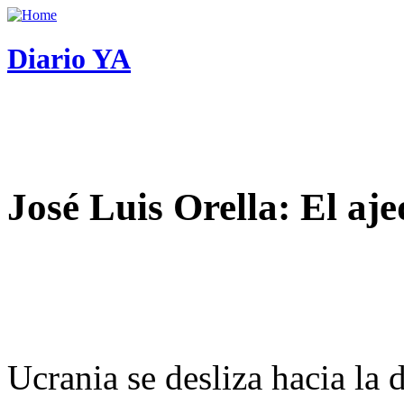
Diario YA
José Luis Orella: El aj
Ucrania se desliza hacia la 