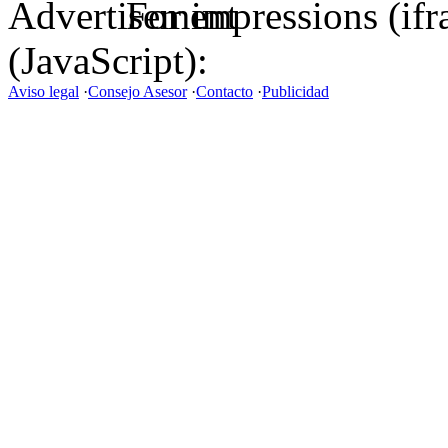
For impressions (if
(JavaScript):
Aviso legal
·
Consejo Asesor
·
Contacto
·
Publicidad