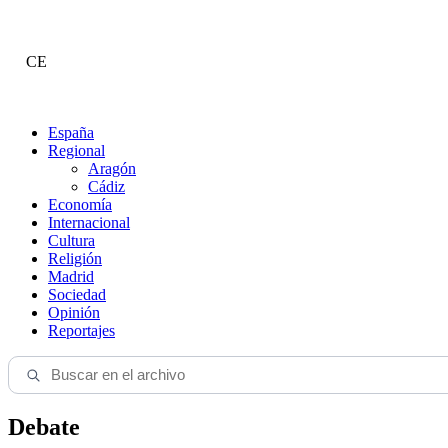
CE
España
Regional
Aragón
Cádiz
Economía
Internacional
Cultura
Religión
Madrid
Sociedad
Opinión
Reportajes
Debate