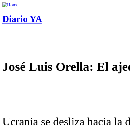
Diario YA
José Luis Orella: El aj
Ucrania se desliza hacia la 