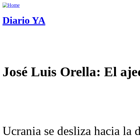
Diario YA
José Luis Orella: El aj
Ucrania se desliza hacia la 