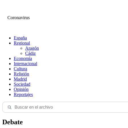
Coronavirus
España
Regional
Aragón
Cádiz
Economía
Internacional
Cultura
Religión
Madrid
Sociedad
Opinión
Reportajes
Debate