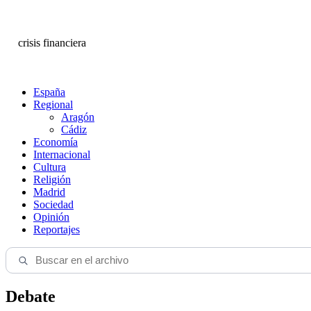
crisis financiera
España
Regional
Aragón
Cádiz
Economía
Internacional
Cultura
Religión
Madrid
Sociedad
Opinión
Reportajes
Debate