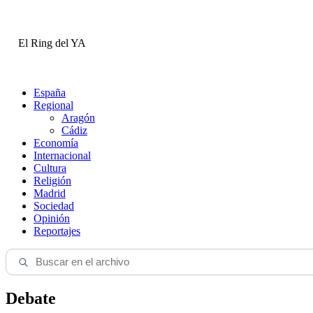
El Ring del YA
España
Regional
Aragón
Cádiz
Economía
Internacional
Cultura
Religión
Madrid
Sociedad
Opinión
Reportajes
Debate