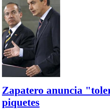
Zapatero anuncia "toler
piquetes