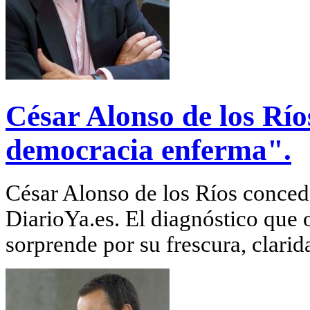
César Alonso de los Rí
democracia enferma".
César Alonso de los Ríos concede
DiarioYa.es. El diagnóstico que o
sorprende por su frescura, clarida