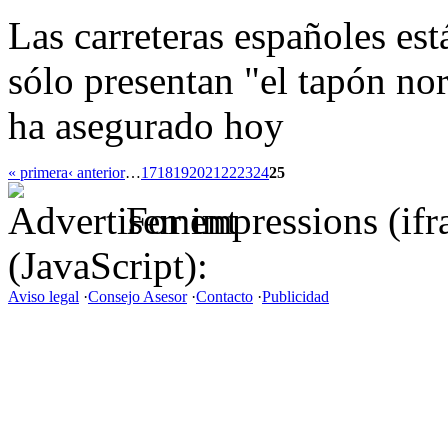
Las carreteras españoles es
sólo presentan "el tapón no
ha asegurado hoy
« primera
‹ anterior
…
17
18
19
20
21
22
23
24
25
For impressions (if
(JavaScript):
Aviso legal
·
Consejo Asesor
·
Contacto
·
Publicidad