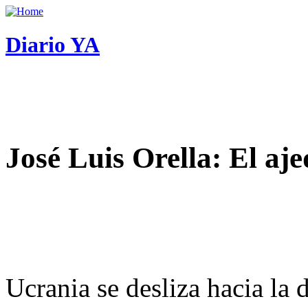
Diario YA
José Luis Orella: El aj
Ucrania se desliza hacia la 