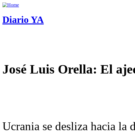
Diario YA
José Luis Orella: El aj
Ucrania se desliza hacia la 