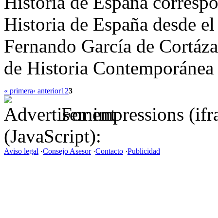
Historia de España correspo
Historia de España desde el 
Fernando García de Cortázar
de Historia Contemporánea 
« primera
‹ anterior
1
2
3
For impressions (if
(JavaScript):
Aviso legal
·
Consejo Asesor
·
Contacto
·
Publicidad