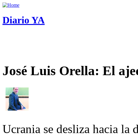
Diario YA
José Luis Orella: El aj
Ucrania se desliza hacia la 