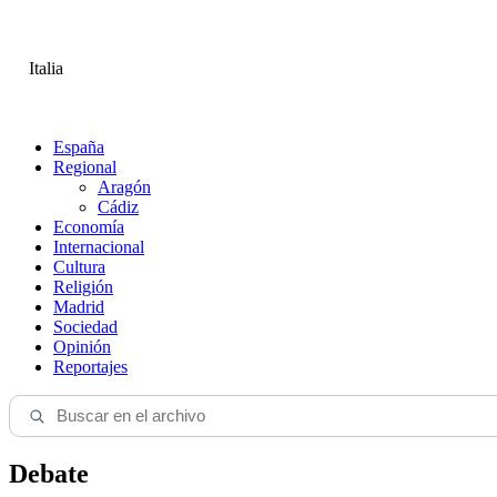
Italia
España
Regional
Aragón
Cádiz
Economía
Internacional
Cultura
Religión
Madrid
Sociedad
Opinión
Reportajes
Debate