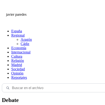
javier paredes
España
Regional
Aragón
Cádiz
Economía
Internacional
Cultura
Religión
Madrid
Sociedad
Opinión
Reportajes
Debate