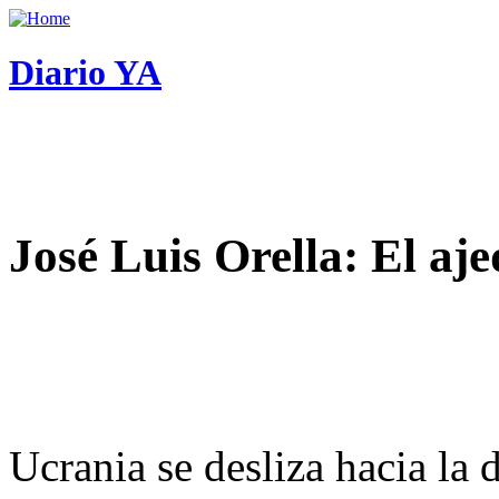
Diario YA
José Luis Orella: El aj
Ucrania se desliza hacia la 