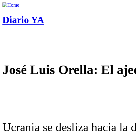
Diario YA
José Luis Orella: El aj
Ucrania se desliza hacia la 