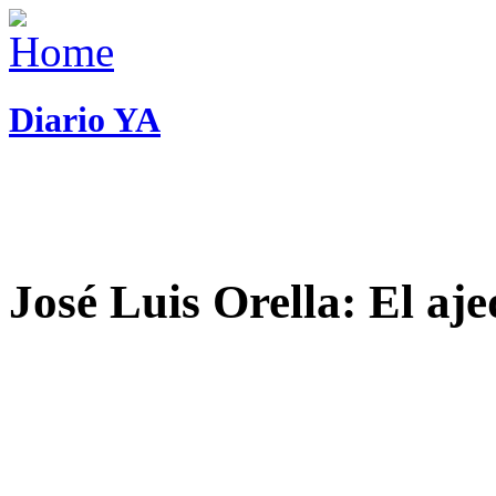
Diario YA
José Luis Orella: El aj