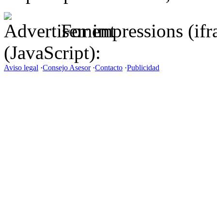
For impressions (if
(JavaScript):
Aviso legal
·
Consejo Asesor
·
Contacto
·
Publicidad