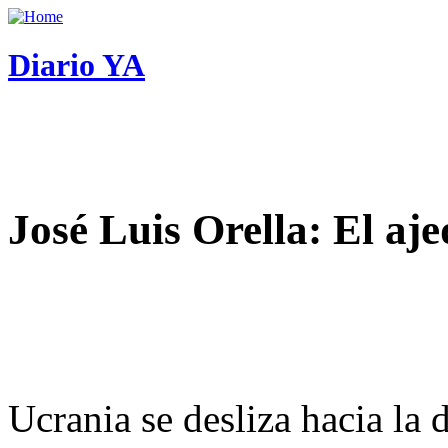
Diario YA
José Luis Orella: El aj
Ucrania se desliza hacia la 