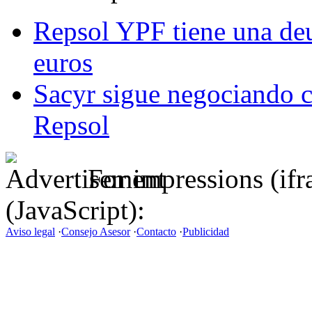
Repsol YPF tiene una deu
euros
Sacyr sigue negociando c
Repsol
For impressions (if
(JavaScript):
Aviso legal
·
Consejo Asesor
·
Contacto
·
Publicidad