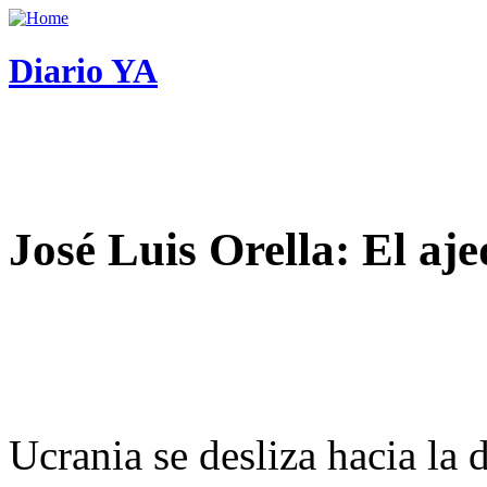
Diario YA
José Luis Orella: El aj
Ucrania se desliza hacia la 