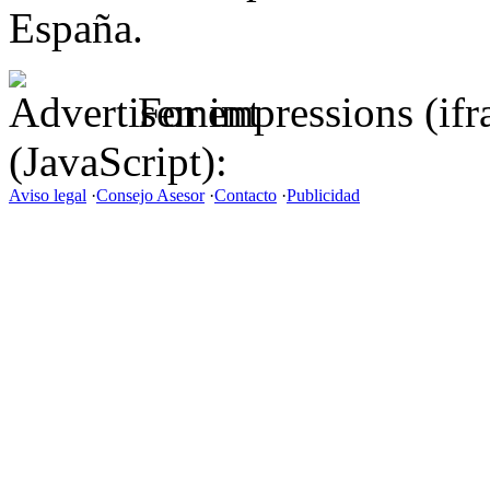
España.
For impressions (if
(JavaScript):
Aviso legal
·
Consejo Asesor
·
Contacto
·
Publicidad