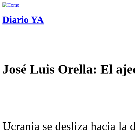
Diario YA
José Luis Orella: El aj
Ucrania se desliza hacia la 