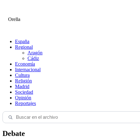
Orella
España
Regional
Aragón
Cádiz
Economía
Internacional
Cultura
Religión
Madrid
Sociedad
Opinión
Reportajes
Debate