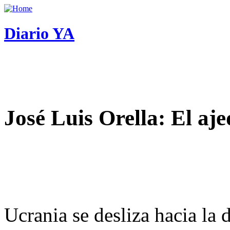
Diario YA
José Luis Orella: El aj
Ucrania se desliza hacia la 