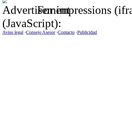
For impressions (if
(JavaScript):
Aviso legal
·
Consejo Asesor
·
Contacto
·
Publicidad