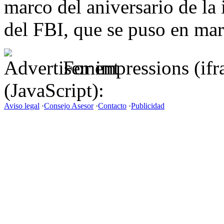
marco del aniversario de la 
del FBI, que se puso en ma
For impressions (if
(JavaScript):
Aviso legal
·
Consejo Asesor
·
Contacto
·
Publicidad