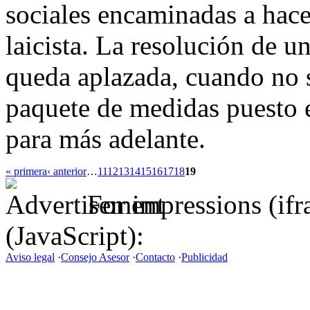
sociales encaminadas a hac
laicista. La resolución de u
queda aplazada, cuando no s
paquete de medidas puesto 
para más adelante.
« primera
‹ anterior
…
11
12
13
14
15
16
17
18
19
For impressions (if
(JavaScript):
Aviso legal
·
Consejo Asesor
·
Contacto
·
Publicidad