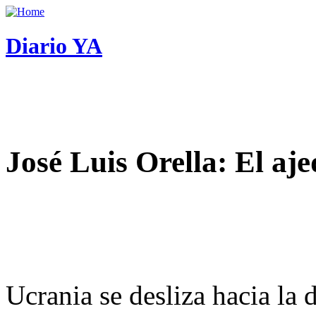
Diario YA
José Luis Orella: El aj
Ucrania se desliza hacia la 