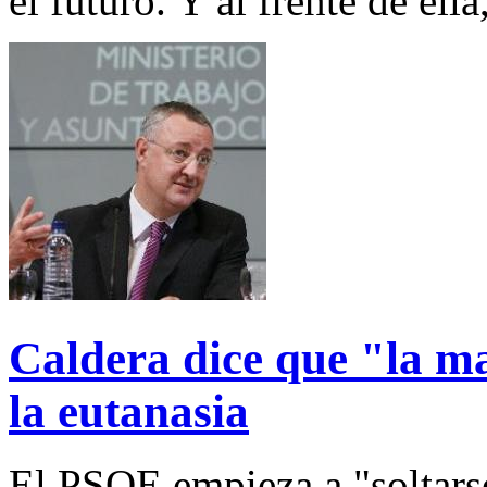
el futuro. Y al frente de ell
Caldera dice que "la m
la eutanasia
El PSOE empieza a "soltarse