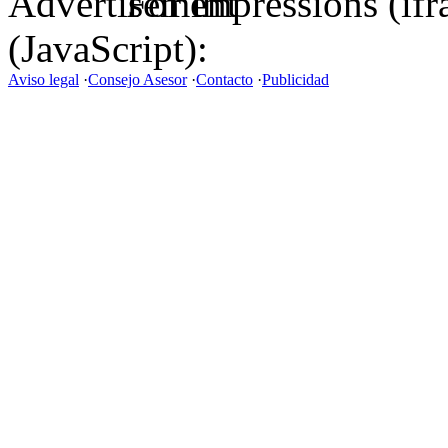
For impressions (if
(JavaScript):
Aviso legal
·
Consejo Asesor
·
Contacto
·
Publicidad