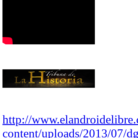
http://www.elandroidelibre
content/uploads/2013/07/dg