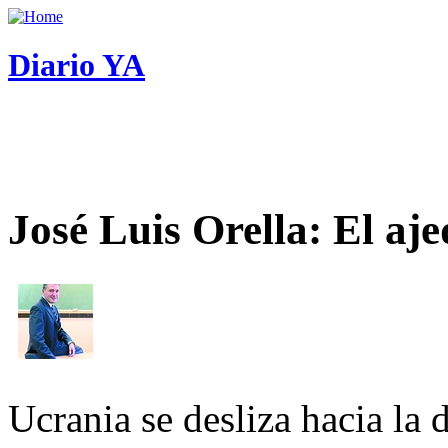
Diario YA
José Luis Orella: El aj
Ucrania se desliza hacia la 