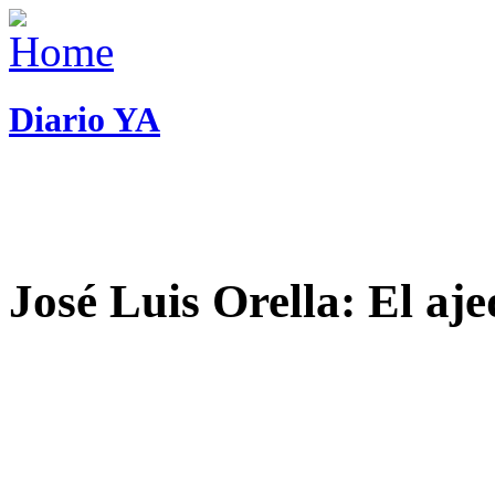
Diario YA
José Luis Orella: El aj