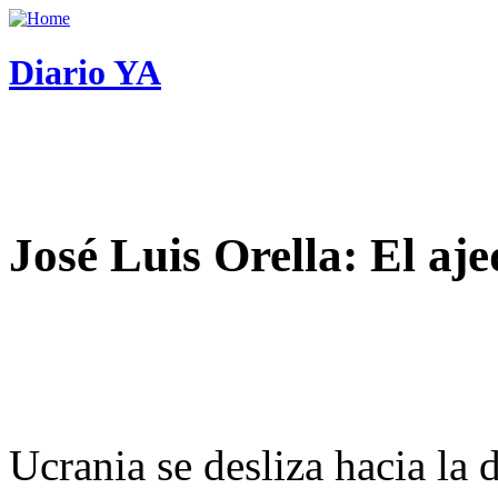
Diario YA
José Luis Orella: El aj
Ucrania se desliza hacia la 