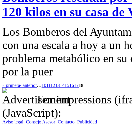
120 kilos en su casa de 
Los Bomberos del Ayuntami
con una escala a hoy a un h
problema metabólico en su 
por la puer
« primera
‹ anterior
…
10
11
12
13
14
15
16
17
18
For impressions (if
(JavaScript):
Aviso legal
·
Consejo Asesor
·
Contacto
·
Publicidad