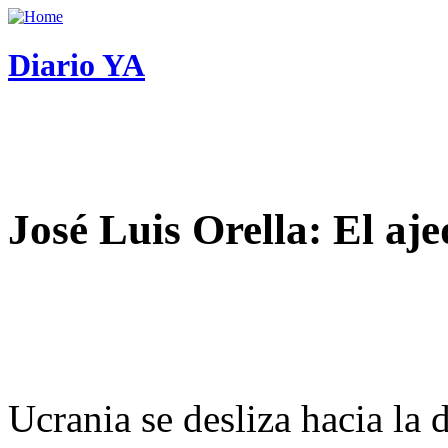
Diario YA
José Luis Orella: El aj
Ucrania se desliza hacia la 