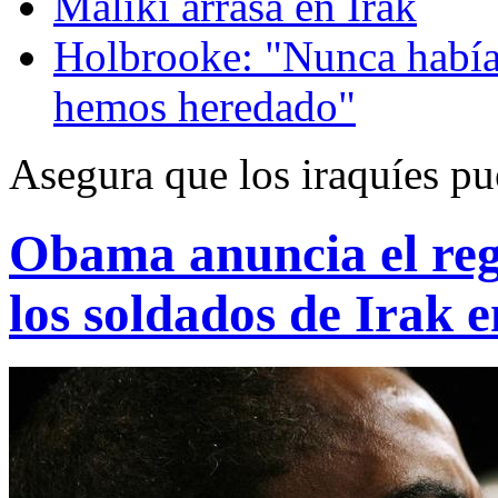
Maliki arrasa en Irak
Holbrooke: "Nunca había 
hemos heredado"
Asegura que los iraquíes p
Obama anuncia el reg
los soldados de Irak 