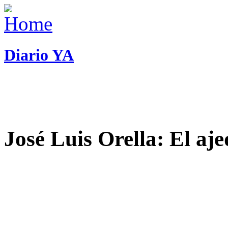
Diario YA
José Luis Orella: El aj