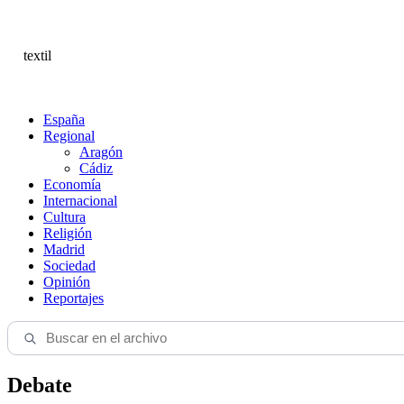
textil
España
Regional
Aragón
Cádiz
Economía
Internacional
Cultura
Religión
Madrid
Sociedad
Opinión
Reportajes
Debate